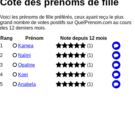
Côte des prénoms de fille
Voici les prénoms de fille préférés, ceux ayant reçu le plus
grand nombre de votes positifs sur QuelPrenom.com au cours
des 12 derniers mois.
Rang
Prénom
Note depuis 12 mois
1
Kamea
(1)
2
Nalini
(1)
3
Opaline
(1)
4
Koei
(1)
5
Anabela
(1)