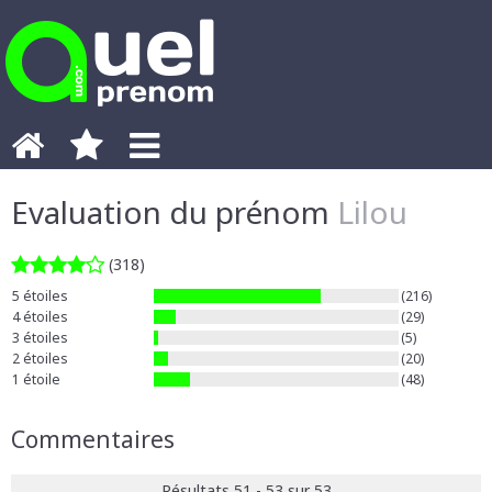
Evaluation du prénom
Lilou
(318)
5 étoiles
(216)
4 étoiles
(29)
3 étoiles
(5)
2 étoiles
(20)
1 étoile
(48)
Commentaires
Résultats 51 - 53 sur 53