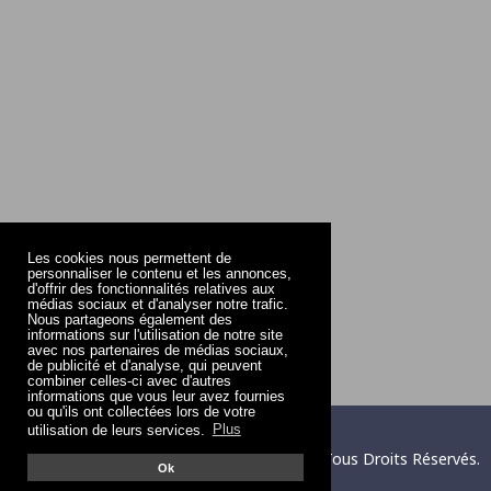
Les cookies nous permettent de
personnaliser le contenu et les annonces,
d'offrir des fonctionnalités relatives aux
médias sociaux et d'analyser notre trafic.
Nous partageons également des
informations sur l'utilisation de notre site
avec nos partenaires de médias sociaux,
de publicité et d'analyse, qui peuvent
combiner celles-ci avec d'autres
informations que vous leur avez fournies
ou qu'ils ont collectées lors de votre
utilisation de leurs services.
Plus
Copyright © 2004 - 2026
QuelPrenom.com
. Tous Droits Réservés.
Ok