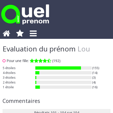
Evaluation du prénom
Lou
Pour une fille:
(192)
5 étoiles
(155)
4 étoiles
(14)
3 étoiles
(3)
2 étoiles
(4)
1 étoile
(16)
Commentaires
Résultats 101 - 104 sur 104