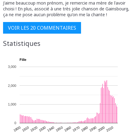
J'aime beaucoup mon prénom, je remercie ma mère de l'avoir
choisi ! En plus, associé à une très jolie chanson de Gainsbourg,
ça ne me pose aucun problème qu'on me la chante !
VOIR LES 20 COMMENTAIRES
Statistiques
Fille
3,000
2,000
1,000
0
1930
1950
1970
1990
2010
1900
1920
1940
1960
1980
2000
1910