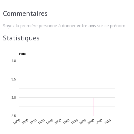
Commentaires
Soyez la première personne à donner votre avis sur ce prénom
Statistiques
Fille
4.0
3.5
3.0
2.5
1930
1950
1970
1990
2010
1900
1920
1940
1960
1980
2000
1910