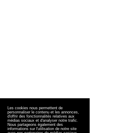
Les cookies nous permettent de
personnaliser le contenu et les annonces,
d'offrir des fonctionnalités relatives aux
médias sociaux et d'analyser notre trafic.
Nous partageons également des
informations sur l'utilisation de notre site
avec nos partenaires de médias sociaux,