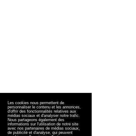
Les cookies nous permettent de
personnaliser le contenu et les annonces,
d'offrir des fonctionnalités relatives aux
médias sociaux et d'analyser notre trafic.
Nous partageons également des
informations sur l'utilisation de notre site
avec nos partenaires de médias sociaux,
de publicité et d'analyse, qui peuvent