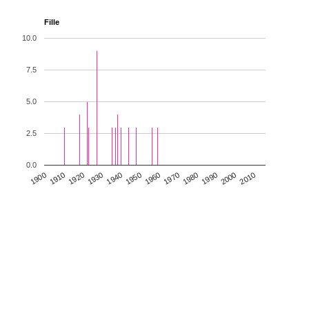
Fille
10.0
7.5
5.0
2.5
0.0
1930
1950
1970
1990
2010
1900
1920
1940
1960
1980
2000
1910