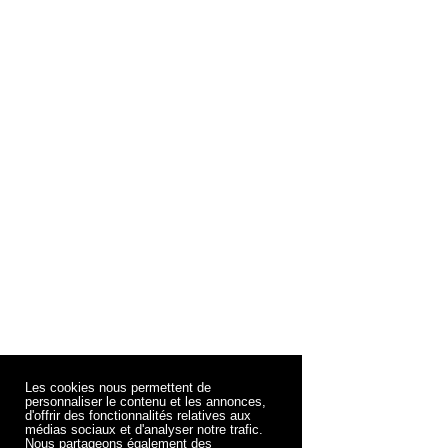
Les cookies nous permettent de
personnaliser le contenu et les annonces,
d'offrir des fonctionnalités relatives aux
médias sociaux et d'analyser notre trafic.
Nous partageons également des