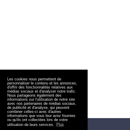
Les cookies nous permettent de
personnaliser le contenu et les annonces,
d'offrir des fonctionnalités relatives aux
médias sociaux et d'analyser notre trafic.
Nous partageons également des
informations sur l'utilisation de notre site
avec nos partenaires de médias sociaux,
de publicité et d'analyse, qui peuvent
combiner celles-ci avec d'autres
informations que vous leur avez fournies
ou qu'ils ont collectées lors de votre
utilisation de leurs services.
Plus