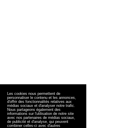
Les cookies nous permettent de
personnaliser le contenu et les annonces,
d'offrir des fonctionnalités relatives aux
médias sociaux et d'analyser notre trafic.
Nous partageons également des
informations sur l'utilisation de notre site
avec nos partenaires de médias sociaux,
de publicité et d'analyse, qui peuvent
combiner celles-ci avec d'autres