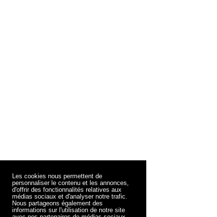
Les cookies nous permettent de
personnaliser le contenu et les annonces,
d'offrir des fonctionnalités relatives aux
médias sociaux et d'analyser notre trafic.
Nous partageons également des
informations sur l'utilisation de notre site
avec nos partenaires de médias sociaux,