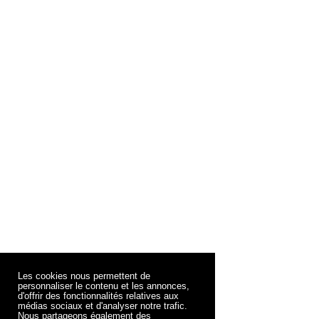
Les cookies nous permettent de
personnaliser le contenu et les annonces,
d'offrir des fonctionnalités relatives aux
médias sociaux et d'analyser notre trafic.
Nous partageons également des