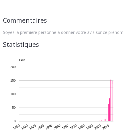
Commentaires
Soyez la première personne à donner votre avis sur ce prénom
Statistiques
Fille
200
150
100
50
0
1930
1950
1970
1990
2010
1900
1920
1940
1960
1980
2000
1910