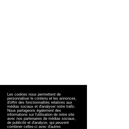
Les cookies nous permettent de
personnaliser le contenu et les annonces,
d'offrir des fonctionnalités relatives aux
médias sociaux et d'analyser notre trafic.
Nous partageons également des
informations sur l'utilisation de notre site
avec nos partenaires de médias sociaux,
de publicité et d'analyse, qui peuvent
combiner celles-ci avec d'autres