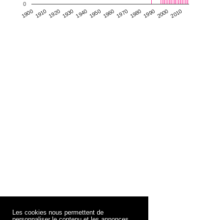
0
1930
1950
1970
1990
2010
1900
1920
1940
1960
1980
2000
1910
Les cookies nous permettent de
personnaliser le contenu et les annonces,