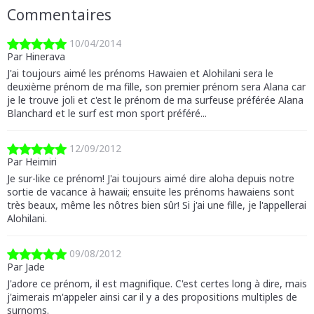
Commentaires
10/04/2014
Par Hinerava
J'ai toujours aimé les prénoms Hawaien et Alohilani sera le
deuxième prénom de ma fille, son premier prénom sera Alana car
je le trouve joli et c'est le prénom de ma surfeuse préférée Alana
Blanchard et le surf est mon sport préféré...
12/09/2012
Par Heimiri
Je sur-like ce prénom! J'ai toujours aimé dire aloha depuis notre
sortie de vacance à hawaii; ensuite les prénoms hawaiens sont
très beaux, même les nôtres bien sûr! Si j'ai une fille, je l'appellerai
Alohilani.
09/08/2012
Par Jade
J'adore ce prénom, il est magnifique. C'est certes long à dire, mais
j'aimerais m'appeler ainsi car il y a des propositions multiples de
surnoms.