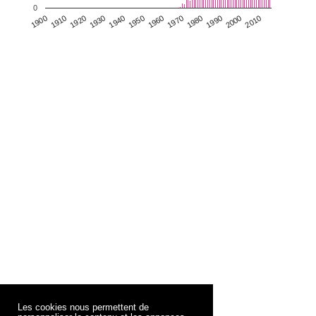
0
1930
1950
1970
1990
2010
1900
1920
1940
1960
1980
2000
1910
Les cookies nous permettent de