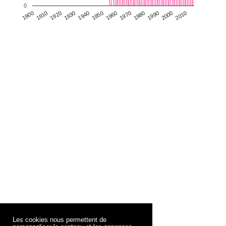
0
1930
1950
1970
1990
2010
1900
1920
1940
1960
1980
2000
1910
Les cookies nous permettent de