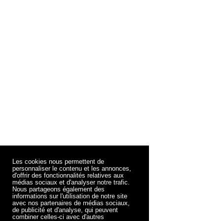
Les cookies nous permettent de
personnaliser le contenu et les annonces,
d'offrir des fonctionnalités relatives aux
médias sociaux et d'analyser notre trafic.
Nous partageons également des
informations sur l'utilisation de notre site
avec nos partenaires de médias sociaux,
de publicité et d'analyse, qui peuvent
combiner celles-ci avec d'autres