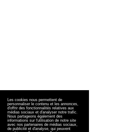
Les cookies nous permettent de
personnaliser le contenu et les annonces,
d'offrir des fonctionnalités relatives aux
médias sociaux et d'analyser notre trafic.
Nous partageons également des
informations sur l'utilisation de notre site
avec nos partenaires de médias sociaux,
de publicité et d'analyse, qui peuvent