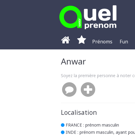
Prénoms
Fun
Anwar
Soyez la première personne à noter 
Localisation
FRANCE
: prénom masculin
INDE
: prénom masculin, ayant pour