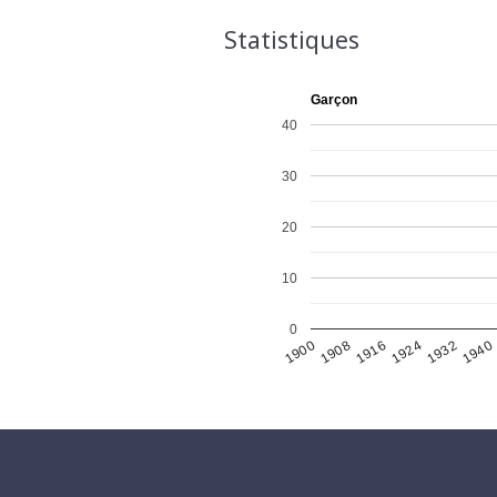
Statistiques
Garçon
40
30
20
10
0
1900
1908
1916
1924
1932
1940