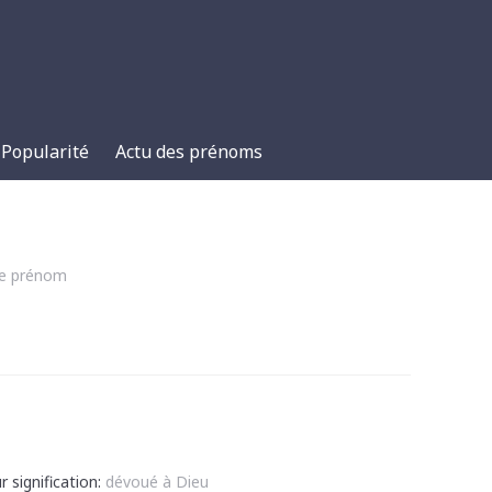
Popularité
Actu des prénoms
ce prénom
 signification:
dévoué à Dieu