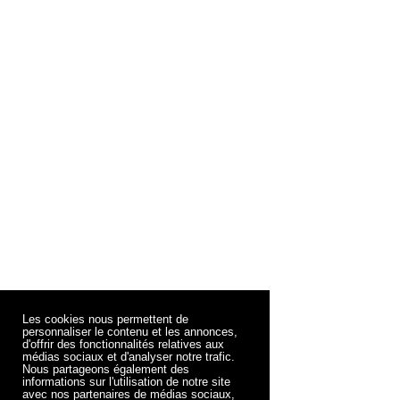
Les cookies nous permettent de
personnaliser le contenu et les annonces,
d'offrir des fonctionnalités relatives aux
médias sociaux et d'analyser notre trafic.
Nous partageons également des
informations sur l'utilisation de notre site
avec nos partenaires de médias sociaux,