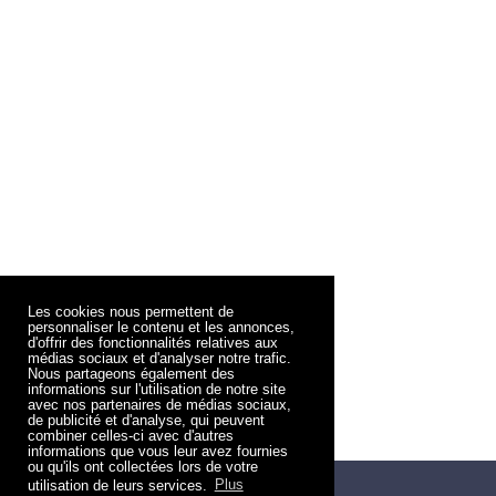
Les cookies nous permettent de
personnaliser le contenu et les annonces,
d'offrir des fonctionnalités relatives aux
médias sociaux et d'analyser notre trafic.
Nous partageons également des
informations sur l'utilisation de notre site
avec nos partenaires de médias sociaux,
de publicité et d'analyse, qui peuvent
combiner celles-ci avec d'autres
informations que vous leur avez fournies
ou qu'ils ont collectées lors de votre
utilisation de leurs services.
Plus