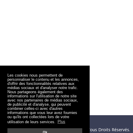
Les cookies nous permettent de
personnaliser le contenu et les annonces,
d'offrir des fonctionnalités relatives aux
médias sociaux et d'analyser notre trafic.
Nous partageons également des
informations sur l'utilisation de notre site
avec nos partenaires de médias sociaux,
de publicité et d'analyse, qui peuvent
combiner celles-ci avec d'autres
informations que vous leur avez fournies
ou qu'ils ont collectées lors de votre
utilisation de leurs services.
Plus
Copyright © 2004 - 2026
QuelPrenom.com
. Tous Droits Réservés.
Ok