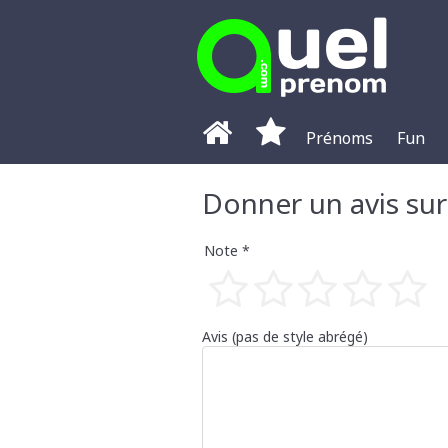
Prénoms
Fun
Donner un avis su
Note *
1 étoile
2 étoile
3 étoi
4 é
5
Avis (pas de style abrégé)