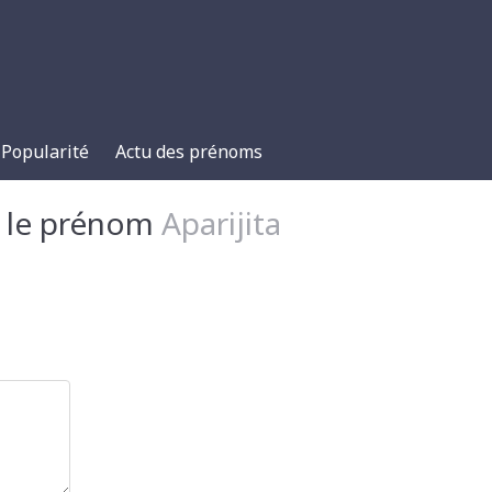
Popularité
Actu des prénoms
r le prénom
Aparijita
s
les
toiles
 étoiles