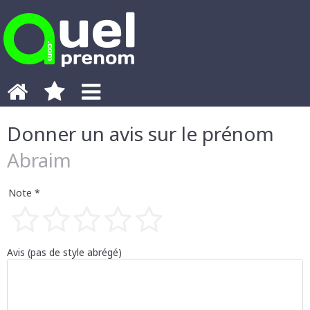
Donner un avis sur le prénom
Abraim
Note *
1 étoile
2 étoiles
3 étoiles
4 étoiles
5 étoiles
Avis (pas de style abrégé)