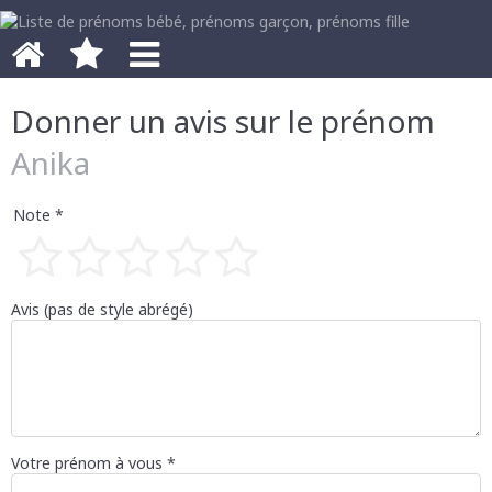
Donner un avis sur le prénom
Anika
Note *
1 étoile
2 étoiles
3 étoiles
4 étoiles
5 étoiles
Avis (pas de style abrégé)
Votre prénom à vous *