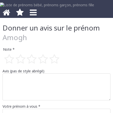
Donner un avis sur le prénom
Amogh
Note *
1 étoile
2 étoiles
3 étoiles
4 étoiles
5 étoiles
Avis (pas de style abrégé)
Votre prénom à vous *