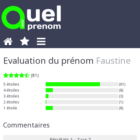
Evaluation du prénom
Faustine
(81)
5 étoiles
(61)
4 étoiles
(8)
3 étoiles
(3)
2 étoiles
(1)
1 étoile
(8)
Commentaires
Résultats 1 - 7 sur 7