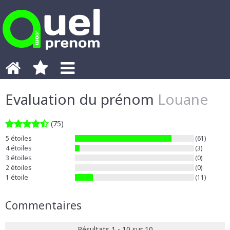
Evaluation du prénom
Louane
(75)
5 étoiles
(61)
4 étoiles
(3)
3 étoiles
(0)
2 étoiles
(0)
1 étoile
(11)
Commentaires
Résultats 1 - 10 sur 10