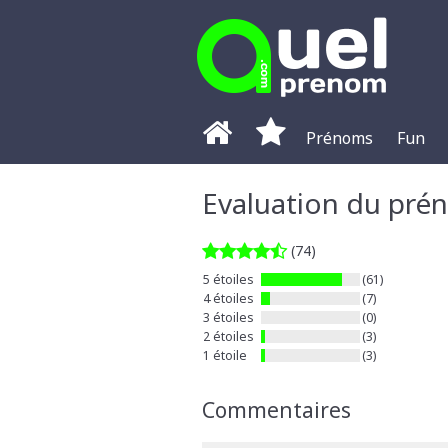
Prénoms
Fun
Evaluation du pr
(74)
5 étoiles
(61)
4 étoiles
(7)
3 étoiles
(0)
2 étoiles
(3)
1 étoile
(3)
Commentaires