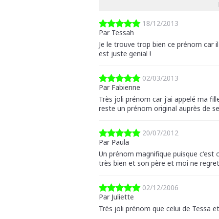
18/12/2013
Par Tessah
Je le trouve trop bien ce prénom car il 
est juste genial !
02/03/2013
Par Fabienne
Très joli prénom car j'ai appelé ma fill
reste un prénom original auprès de se
20/07/2012
Par Paula
Un prénom magnifique puisque c'est cel
très bien et son père et moi ne regre
02/12/2006
Par Juliette
Très joli prénom que celui de Tessa e