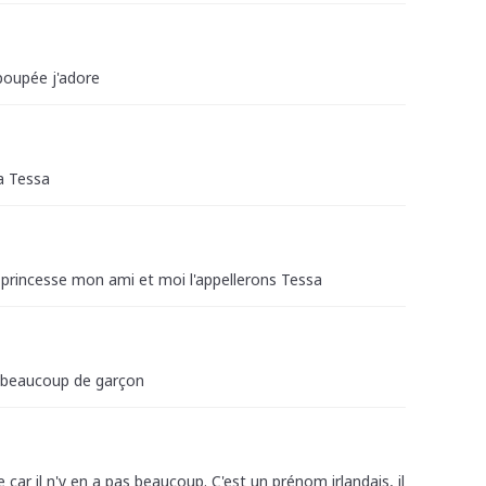
 poupée j'adore
ra Tessa
e princesse mon ami et moi l'appellerons Tessa
 à beaucoup de garçon
car il n'y en a pas beaucoup. C'est un prénom irlandais, il