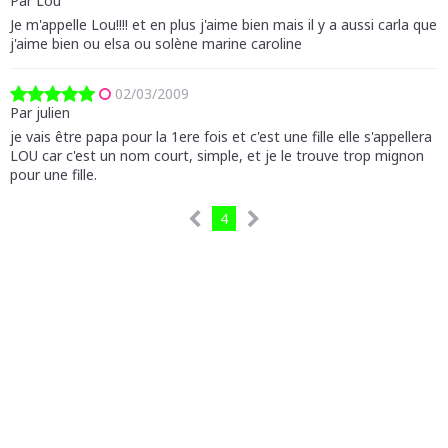
Par Lou
Je m'appelle Lou!!!! et en plus j'aime bien mais il y a aussi carla que
j'aime bien ou elsa ou solène marine caroline
02/03/2009
Par julien
je vais être papa pour la 1ere fois et c'est une fille elle s'appellera
LOU car c'est un nom court, simple, et je le trouve trop mignon
pour une fille.
4