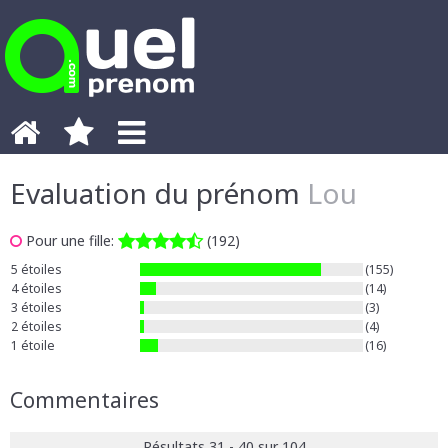
Evaluation du prénom
Lou
Pour une fille:
(192)
5 étoiles
(155)
4 étoiles
(14)
3 étoiles
(3)
2 étoiles
(4)
1 étoile
(16)
Commentaires
Résultats 31 - 40 sur 104