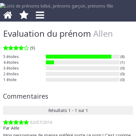
Evaluation du prénom
Allen
(9)
5 étoiles
(8)
4 étoiles
(1)
3 étoiles
(0)
2 étoiles
(0)
1 étoile
(0)
Commentaires
Résultats 1 - 1 sur 1
02/07/2016
Par Aèle
Mon personnage de manga préféré porte ce nom ! C'est comme