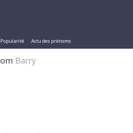
Popularité
Actu des prénoms
énom
Barry