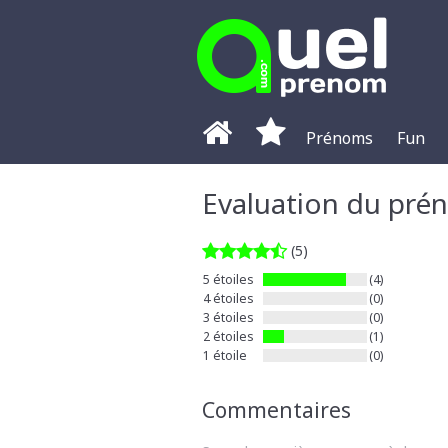
Prénoms
Fun
Evaluation du pr
(5)
5 étoiles
(4)
4 étoiles
(0)
3 étoiles
(0)
2 étoiles
(1)
1 étoile
(0)
Commentaires