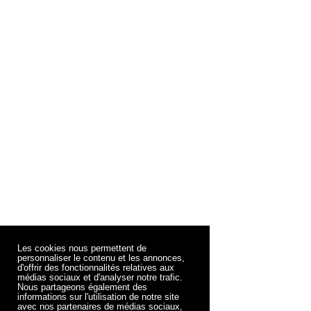
Les cookies nous permettent de
personnaliser le contenu et les annonces,
d'offrir des fonctionnalités relatives aux
médias sociaux et d'analyser notre trafic.
Nous partageons également des
informations sur l'utilisation de notre site
avec nos partenaires de médias sociaux,