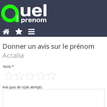
Donner un avis sur le prénom
Accalia
Note *
1 étoile
2 étoiles
3 étoiles
4 étoiles
5 étoiles
Avis (pas de style abrégé)